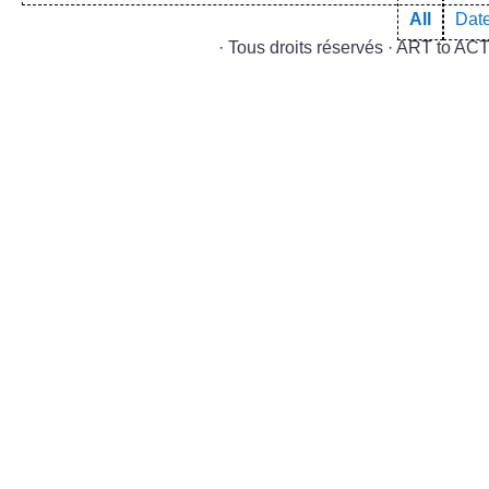
All
Dat
· Tous droits réservés · ART to A