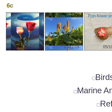
6c
Roses
Flowers
Fish flower j
23/08/19
23/11/19
05/1
Bird
Marine An
Ref